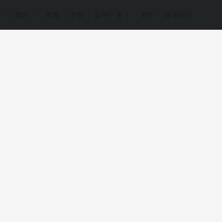
的
颜色
批发
交货
如何下单？
关于
联系我们