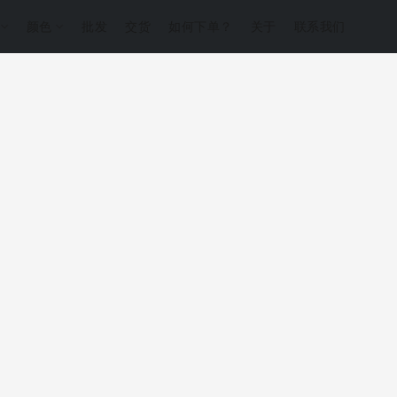
的
颜色
批发
交货
如何下单？
关于
联系我们