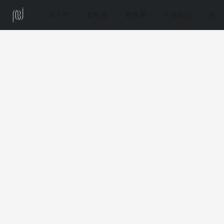
ストア
女性用
男性用
子供向け
色