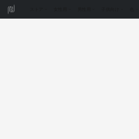
ストア
女性用
男性用
子供向け
色