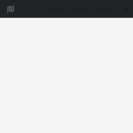
ストア
女性用
男性用
子供向け
色