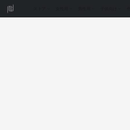
ストア
女性用
男性用
子供向け