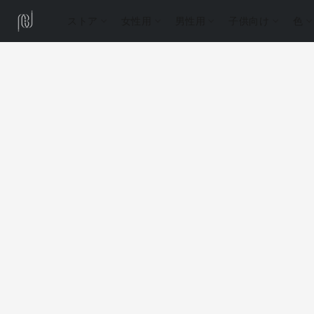
ストア
女性用
男性用
子供向け
色