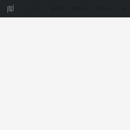
ストア
女性用
男性用
子供向け
色